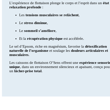
L’expérience de flottaison plonge le corps et l’esprit dans un
état
relaxation profonde
:
Les
tensions musculaires se relâchent
,
Le
stress diminue
,
Le
sommeil s’améliore
,
Et la
récupération physique
est accélérée.
Le sel d’Epsom, riche en magnésium, favorise la
détoxification
naturelle de l’organisme
et soulage les
douleurs articulaires et
musculaires
.
Les caissons de flottaison O’Sens offrent une
expérience sensorie
unique
, dans un environnement silencieux et apaisant, conçu pou
un
lâcher-prise total
.