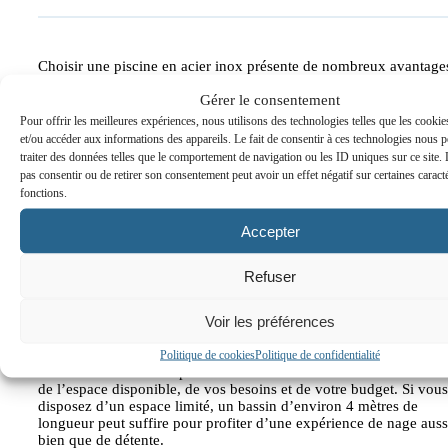
Choisir une piscine en acier inox présente de nombreux avantage
tant en termes de durabilité que d’esthétique. L’inox est extrême
Gérer le consentement
résistant à la corrosion et supporte bien les variations de températ
et l’exposition aux produits chimiques, garantissant ainsi une
Pour offrir les meilleures expériences, nous utilisons des technologies telles que les cooki
longévité exceptionnelle sans nécessiter de revêtements
et/ou accéder aux informations des appareils. Le fait de consentir à ces technologies nous p
supplémentaires.
traiter des données telles que le comportement de navigation ou les ID uniques sur ce site. L
pas consentir ou de retirer son consentement peut avoir un effet négatif sur certaines caracté
Sur le plan environnemental, l’inox est un choix écoresponsable
fonctions.
puisqu’il est entièrement recyclable. De plus, ses propriétés
antibactériennes naturelles permettent de réduire l’utilisation de
Accepter
produits chimiques, assurant ainsi une eau plus propre. Enfin, un
piscine en inox se distingue par son design moderne et élégant,
apportant une touche de sophistication à tout espace extérieur.
Refuser
Voir les préférences
Politique de cookies
Politique de confidentialité
La taille de votre mini piscine en inox doit être choisie en fonctio
de l’espace disponible, de vos besoins et de votre budget. Si vous
disposez d’un espace limité, un bassin d’environ 4 mètres de
longueur peut suffire pour profiter d’une expérience de nage auss
bien que de détente.